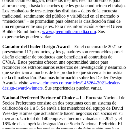
construcción ecológica, desde los mejores electrodomésticos para
ahorrar energía hasta los coches que les gusta conducir en el trabajo.
Los resultados de tres categorías distintas – datos de la encuesta
tradicional, sentimiento del público y visibilidad en el mercado o
“menciones” – se promedian para obtener la clasificación final de
una empresa entre sus pares. Para más información sobre el Green
Builder Brand Index,
www.greenbuildermedia.com
. Sus
experiencias pueden variar.
Ganador del Dealer Design Award
– En el concurso de 2021 se
presentaron 117 productos, y los ganadores son reconocidos por el
diseño ejemplar de productos que benefician al contratista de
CVAA. Estos premios ofrecen una oportunidad única para
reconocer los extraordinarios esfuerzos de investigación y desarrollo
que se dedican a muchos de los productos que sirven a la industria
de la climatización. Para más información sobre los Dealer Design
Awards, visite
www.achrnews.com/articles/145264-2021-dealer-
design-award-winners
. Sus experiencias pueden variar.
National Preferred Partner of Choice
– La Encuesta Nacional de
Socios Preferentes consiste en dos preguntas con un sistema de
calificación de 1 a 5. Se envía a los miembros del equipo de David
Weekley Homes que actualmente hacen negocios con socios en su
mercado. Un total de 140 empresas fueron evaluadas en 2021 y el
18% de ellas logró la designación de Socio Nacional Preferido. El
premio reconoce a los socios de campo y de fabricación que han