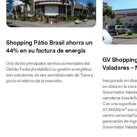
Shopping Pátio Brasil ahorra un
44% en su factura de energía
GV Shopping
Uno de los principales centros comerciales del
Valadares – 
Distrito Federal estabilizó su gestión energética
con soluciones de aire acondicionado de Trane y
Inaugurado en dic
ya vio el retorno de la inversión.
se ubica en la zona
Governador Valadar
carreteras brasileñ
Con una superficie
37.340,68 m² son de
centro comercial fu
generación de ingr
Governador Valada