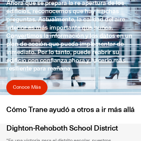
Ahora que se prepara la re apertura de los
edificios, reconocemos que hay muchas
preguntas. Actualmente, la calidad del aire
interior es más importante que nunca.
Convertimos la información y los datos en un
plan de acción que pueda implementar de
inmediato. Por lo tanto, puede reabrir su
edificio con confianza ahora y hacerlo más
resiliente para mañana
Conoce Más
Cómo Trane ayudó a otros a ir más allá
Dighton-Rehoboth School District
"Es una victoria para el distrito escolar, nuestros