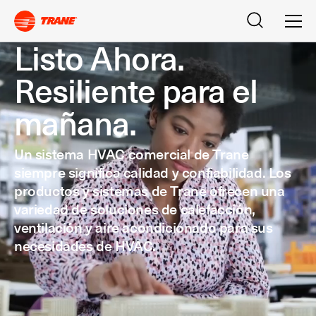
Buscar
Men
Listo Ahora.
Resiliente para el
mañana.
Un sistema HVAC comercial de Trane
siempre significa calidad y confiabilidad. Los
productos y sistemas de Trane ofrecen una
variedad de soluciones de calefacción,
ventilación y aire acondicionado para sus
necesidades de HVAC.