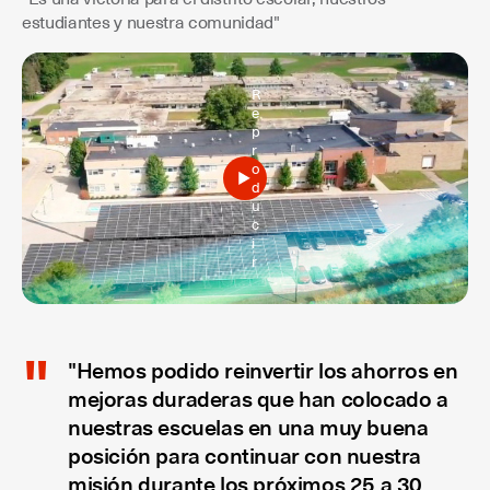
estudiantes y nuestra comunidad"
R
e
p
r
o
d
u
c
i
r
"Hemos podido reinvertir los ahorros en
mejoras duraderas que han colocado a
nuestras escuelas en una muy buena
posición para continuar con nuestra
misión durante los próximos 25 a 30