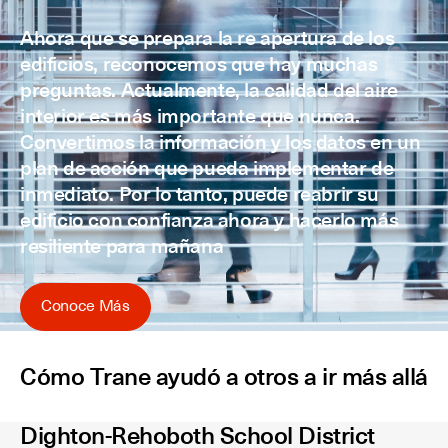
Ahora que se prepara la re apertura de los
edificios, reconocemos que hay muchas
preguntas. Actualmente, la calidad del aire
interior es más importante que nunca.
Convertimos la información y los datos en un
plan de acción que pueda implementar de
inmediato. Por lo tanto, puede reabrir su
edificio con confianza ahora y hacerlo más
resiliente para mañana
Conoce Más
Cómo Trane ayudó a otros a ir más allá
Dighton-Rehoboth School District