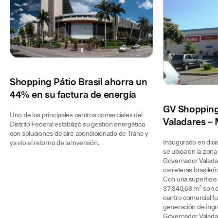
Shopping Pátio Brasil ahorra un
44% en su factura de energía
GV Shopping
Uno de los principales centros comerciales del
Valadares – 
Distrito Federal estabilizó su gestión energética
con soluciones de aire acondicionado de Trane y
Inaugurado en dic
ya vio el retorno de la inversión.
se ubica en la zona
Governador Valadar
carreteras brasileñ
Con una superficie
37.340,68 m² son de
centro comercial fu
generación de ingr
Governador Valada