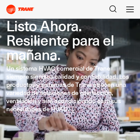
Buscar
Men
Listo Ahora.
Resiliente para el
mañana.
Un sistema HVAC comercial de Trane
siempre significa calidad y confiabilidad. Los
productos y sistemas de Trane ofrecen una
variedad de soluciones de calefacción,
ventilación y aire acondicionado para sus
necesidades de HVAC.