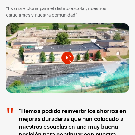
"Es una victoria para el distrito escolar, nuestros
estudiantes y nuestra comunidad"
R
e
p
r
o
d
u
c
i
r
"Hemos podido reinvertir los ahorros en
mejoras duraderas que han colocado a
nuestras escuelas en una muy buena
posición para continuar con nuestra