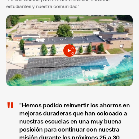
estudiantes y nuestra comunidad"
R
e
p
r
o
d
u
c
i
r
"Hemos podido reinvertir los ahorros en
mejoras duraderas que han colocado a
nuestras escuelas en una muy buena
posición para continuar con nuestra
misión durante los próximos 25 a 30