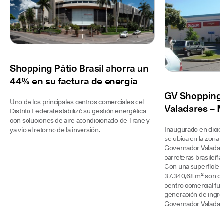
Shopping Pátio Brasil ahorra un
44% en su factura de energía
GV Shopping
Uno de los principales centros comerciales del
Valadares – 
Distrito Federal estabilizó su gestión energética
con soluciones de aire acondicionado de Trane y
Inaugurado en dic
ya vio el retorno de la inversión.
se ubica en la zona
Governador Valadar
carreteras brasileñ
Con una superficie
37.340,68 m² son de
centro comercial fu
generación de ingr
Governador Valada