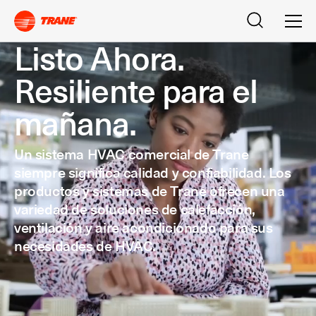
Buscar
Men
Listo Ahora.
Resiliente para el
mañana.
Un sistema HVAC comercial de Trane
siempre significa calidad y confiabilidad. Los
productos y sistemas de Trane ofrecen una
variedad de soluciones de calefacción,
ventilación y aire acondicionado para sus
necesidades de HVAC.