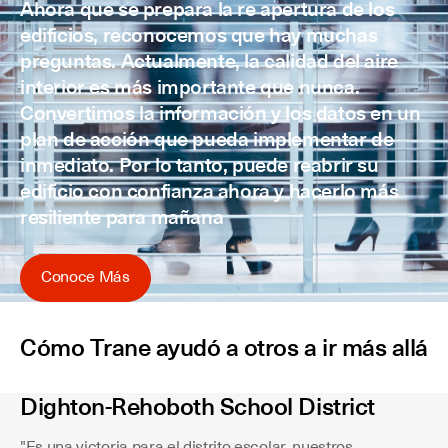
Ahora que se prepara la re apertura de los
edificios, reconocemos que hay muchas
preguntas. Actualmente, la calidad del aire
interior es más importante que nunca.
Convertimos la información y los datos en un
plan de acción que pueda implementar de
inmediato. Por lo tanto, puede reabrir su
edificio con confianza ahora y hacerlo más
resiliente para mañana
Conoce Más
Cómo Trane ayudó a otros a ir más allá
Dighton-Rehoboth School District
"Es una victoria para el distrito escolar, nuestros