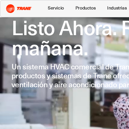
Servicio
Productos
Industrias
Listo Ahora. R
mañana.
Un sistema HVAC comercial de Trane 
productos y sistemas de Trane ofre
ventilación y aire acondicionado p