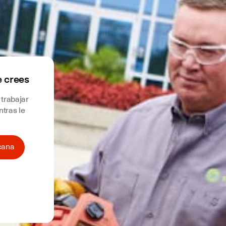
e crees
 trabajar
tras le
cana