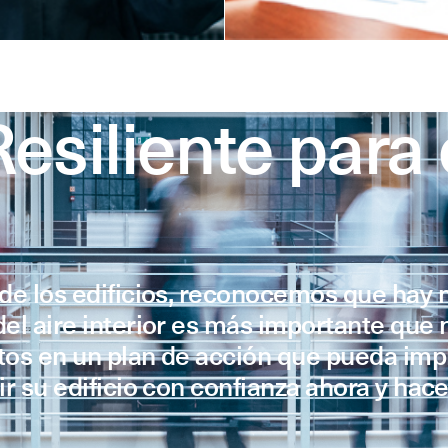
esiliente para 
a de los edificios, reconocemos que hay
del aire interior es más importante que 
atos en un plan de acción que pueda im
ir su edificio con confianza ahora y hac