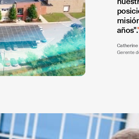
nuest
posici
misión
años".
Catherine 
Gerente 