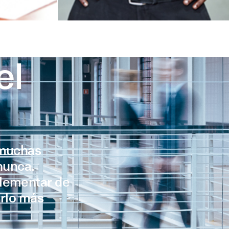
el
 muchas
nunca.
plementar de
erlo más