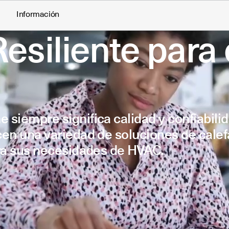
Información
esiliente para 
siempre significa calidad y confiabilid
cen una variedad de soluciones de calef
ara sus necesidades de HVAC.