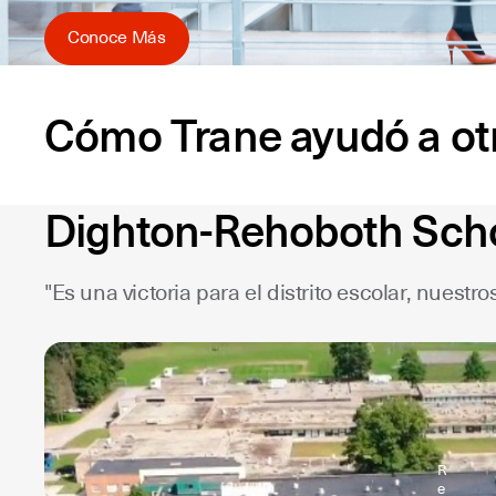
Conoce Más
Cómo Trane ayudó a otro
Dighton-Rehoboth Schoo
"Es una victoria para el distrito escolar, nuest
R
e