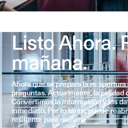
Listo Ahora. R
mañana.
Ahora que se prepara la re apertur
preguntas. Actualmente, la calidad 
Convertimos la información y los d
inmediato. Por lo tanto, puede reabr
resiliente para mañana