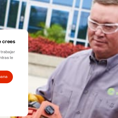
e crees
 trabajar
tras le
cana