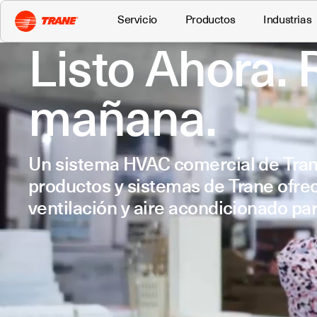
Servicio
Productos
Industrias
Listo Ahora. R
mañana.
Un sistema HVAC comercial de Trane 
productos y sistemas de Trane ofre
ventilación y aire acondicionado p