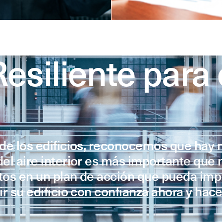
esiliente para 
a de los edificios, reconocemos que hay
del aire interior es más importante que 
atos en un plan de acción que pueda im
ir su edificio con confianza ahora y hac