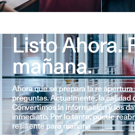
Listo Ahora. R
mañana.
Ahora que se prepara la re apertur
preguntas. Actualmente, la calidad 
Convertimos la información y los d
inmediato. Por lo tanto, puede reabr
resiliente para mañana