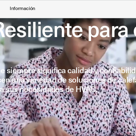
Información
esiliente para 
siempre significa calidad y confiabilid
cen una variedad de soluciones de calef
ara sus necesidades de HVAC.