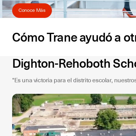
Conoce Más
Cómo Trane ayudó a otro
Dighton-Rehoboth Schoo
"Es una victoria para el distrito escolar, nuest
R
e