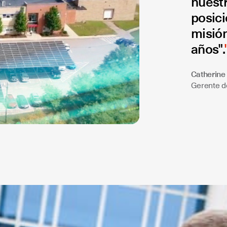
nuest
posici
misión
años".
Catherine 
Gerente 