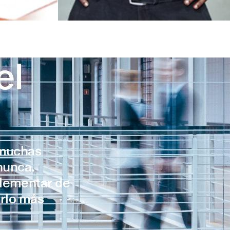
el
 muchas
nunca.
plementar de
erlo más