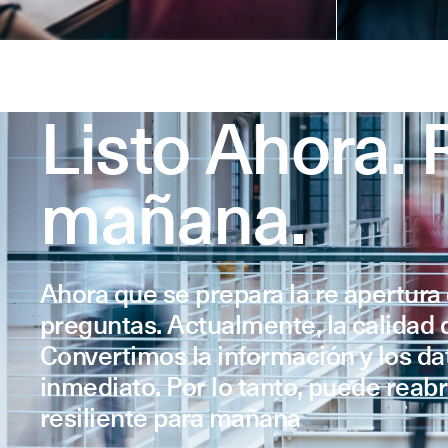
Listo Ahora. R
mañana.
Ahora que se prepara la re apertur
preguntas. Actualmente, la calidad 
Convertimos la información y los d
inmediato. Por lo tanto, puede reabr
resiliente para mañana