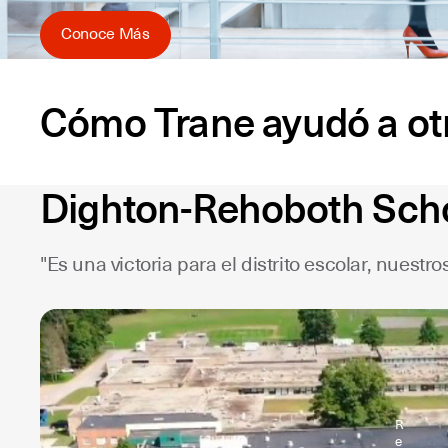
Conoce Más
Cómo Trane ayudó a otro
Dighton-Rehoboth Schoo
"Es una victoria para el distrito escolar, nuest
R
e