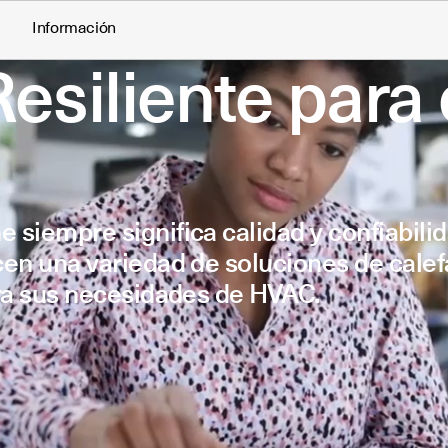
Información
esiliente para 
siempre significa calidad y confiabilid
cen una variedad de soluciones de calef
ara sus necesidades de HVAC.