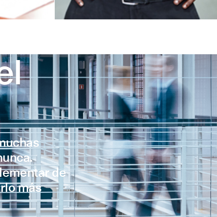
el
 muchas
nunca.
plementar de
erlo más