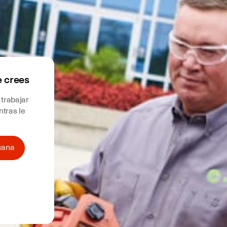
e crees
 trabajar
tras le
cana