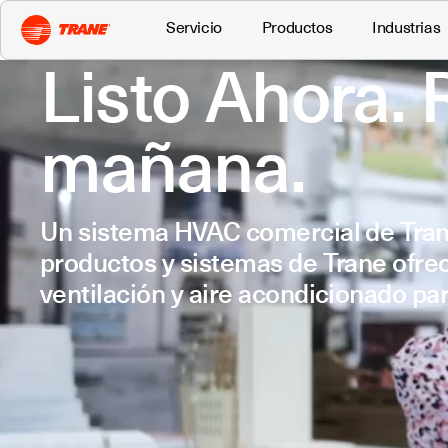
Servicio
Productos
Industrias
Listo Ahora. R
mañana.
Un sistema HVAC comercial de Trane 
productos y sistemas de Trane ofre
ventilación y aire acondicionado p