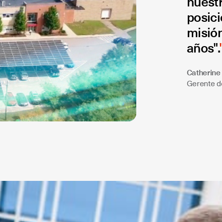
nuest
posici
misión
años".
Catherine 
Gerente 