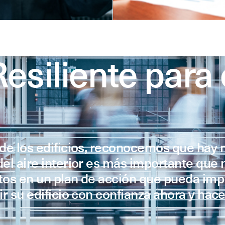
esiliente para 
a de los edificios, reconocemos que hay
del aire interior es más importante que 
atos en un plan de acción que pueda im
ir su edificio con confianza ahora y hac