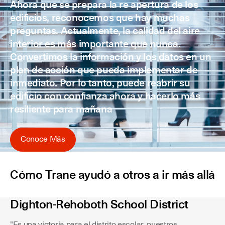
Ahora que se prepara la re apertura de los
edificios, reconocemos que hay muchas
preguntas. Actualmente, la calidad del aire
interior es más importante que nunca.
Convertimos la información y los datos en un
plan de acción que pueda implementar de
inmediato. Por lo tanto, puede reabrir su
edificio con confianza ahora y hacerlo más
resiliente para mañana
Conoce Más
Cómo Trane ayudó a otros a ir más allá
Dighton-Rehoboth School District
"Es una victoria para el distrito escolar, nuestros