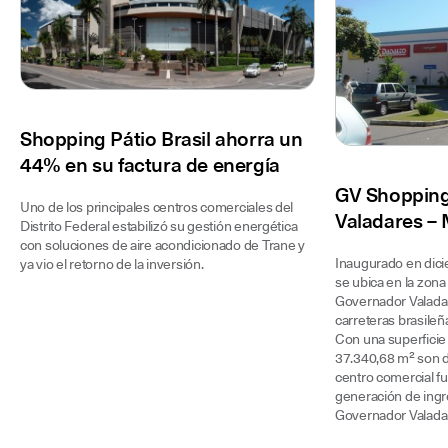
Shopping Pátio Brasil ahorra un
44% en su factura de energía
GV Shopping
Uno de los principales centros comerciales del
Valadares – 
Distrito Federal estabilizó su gestión energética
con soluciones de aire acondicionado de Trane y
Inaugurado en dic
ya vio el retorno de la inversión.
se ubica en la zona
Governador Valadar
carreteras brasileñ
Con una superficie
37.340,68 m² son de
centro comercial fu
generación de ingr
Governador Valada