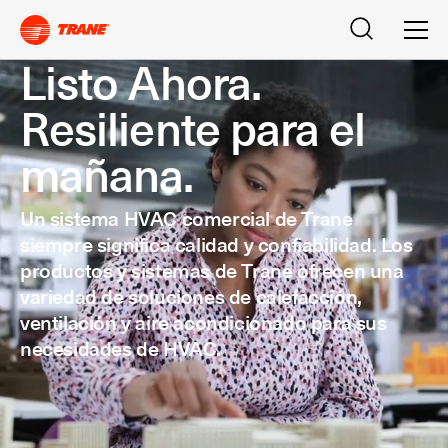
Buscar
Men
Listo Ahora.
Resiliente para el
mañana.
Un sistema HVAC comercial de Trane
siempre significa calidad y confiabilidad. Los
productos y sistemas de Trane ofrecen una
variedad de soluciones de calefacción,
ventilación y aire acondicionado para sus
necesidades de HVAC.