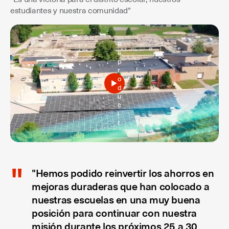
estudiantes y nuestra comunidad"
R
e
p
r
o
d
u
c
i
r
"Hemos podido reinvertir los ahorros en
mejoras duraderas que han colocado a
nuestras escuelas en una muy buena
posición para continuar con nuestra
misión durante los próximos 25 a 30